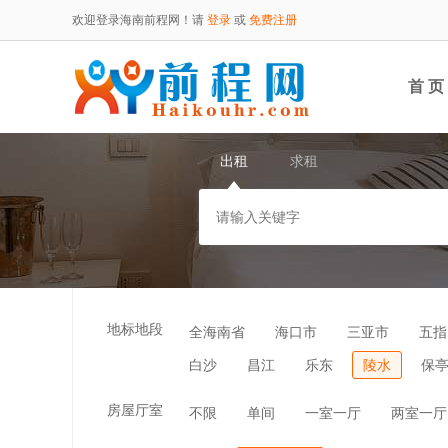
欢迎登录海南前程网！请
登录
或
免费注册
首 页
出租
求租
地标地段
全海南省
海口市
三亚市
五指
白沙
昌江
乐东
陵水
保
房屋厅室
不限
单间
一室一厅
两室一厅