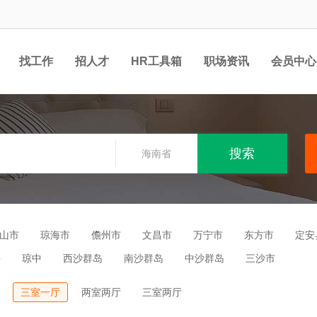
找工作
招人才
HR工具箱
职场资讯
会员中心
海南省
山市
琼海市
儋州市
文昌市
万宁市
东方市
定安
亭
琼中
西沙群岛
南沙群岛
中沙群岛
三沙市
三室一厅
两室两厅
三室两厅