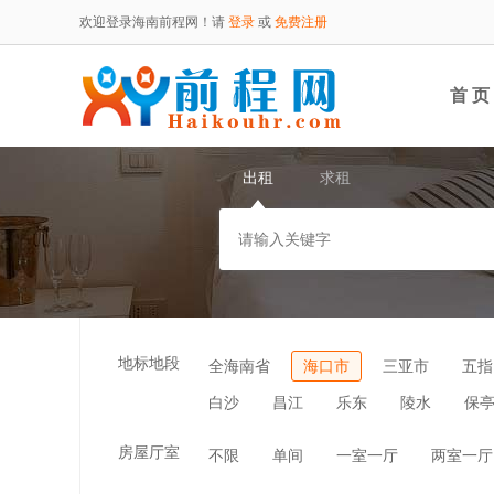
欢迎登录海南前程网！请
登录
或
免费注册
首 页
出租
求租
地标地段
全海南省
海口市
三亚市
五指
白沙
昌江
乐东
陵水
保
房屋厅室
不限
单间
一室一厅
两室一厅