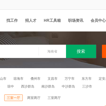
找工作
招人才
HR工具箱
职场资讯
会员中心
海南省
山市
琼海市
儋州市
文昌市
万宁市
东方市
定安
亭
琼中
西沙群岛
南沙群岛
中沙群岛
三沙市
三室一厅
两室两厅
三室两厅