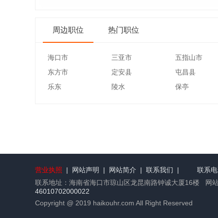
周边职位
热门职位
海口市
三亚市
五指山市
东方市
定安县
屯昌县
乐东
陵水
保亭
营业执照
|
网站声明
|
网站简介
|
联系我们
|
联系电话
联系地址：海南省海口市琼山区龙昆南路钟诚大厦16楼 网
46010702000022
Copyright @ 2019 haikouhr.com All Right Reserved