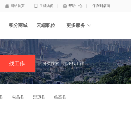
网站首页
|
手机访问
|
帮助中心
|
保存到桌面
积分商城
云端职位
更多服务
分类搜索
地图找工作
县
屯昌县
澄迈县
临高县