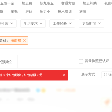
五险一金
加班费
朝九晚五
交通方便
加班补助
包食
快
车贴
房贴
压力小
技术培训
旅游
作性质
学历要求
工作经验
更新时间
类别：
海南省
营业执照已认证
包职位
展示方式：
详
共有
0
个红包职位，红包总额
0
元