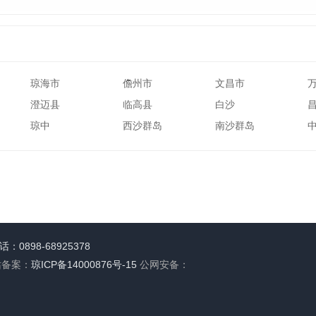
琼海市
儋州市
文昌市
澄迈县
临高县
白沙
琼中
西沙群岛
南沙群岛
：0898-68925378
站备案：
琼ICP备14000876号-15
公网安备：