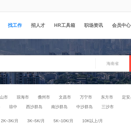
找工作
招人才
HR工具箱
职场资讯
会员中心
海南省
山市
琼海市
儋州市
文昌市
万宁市
东方市
定安
亭
琼中
西沙群岛
南沙群岛
中沙群岛
三沙市
2K~3K/月
3K~5K/月
5K~10K/月
10K以上/月