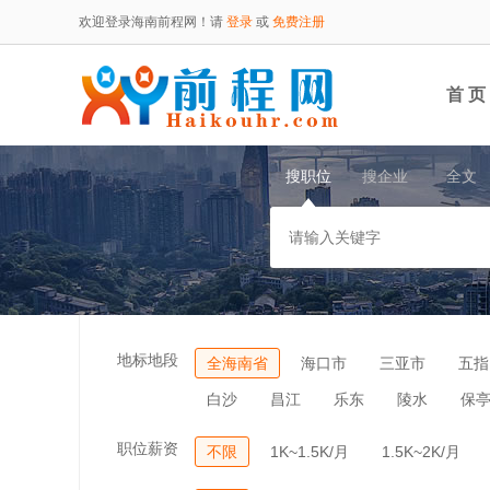
欢迎登录海南前程网！请
登录
或
免费注册
首 页
搜职位
搜企业
全文
地标地段
全海南省
海口市
三亚市
五指
白沙
昌江
乐东
陵水
保
职位薪资
不限
1K~1.5K/月
1.5K~2K/月